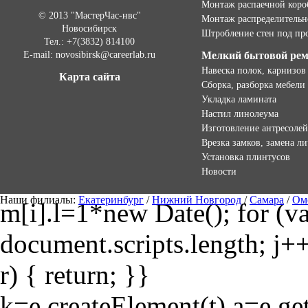
Монтаж распаечной коро
© 2013 "МастерЧас-нвс"
Монтаж распределительн
Новосибирск
Штробление стен под пр
Тел.: +7(3832) 814100
E-mail: novosibirsk@careerlab.ru
Мелкий бытовой ре
Навеска полок, карнизов
Карта сайта
Сборка, разборка мебели
Укладка ламината
Настил линолеума
Изготовление антресолей
Врезка замков, замена л
Установка плинтусов
Новости
Наши филиалы:
Екатеринбург
/
Нижний Новгород
/
Самара
/
Ом
m[i].l=1*new Date(); for (var
document.scripts.length; j++
r) { return; }}
k=e.createElement(t),a=e.