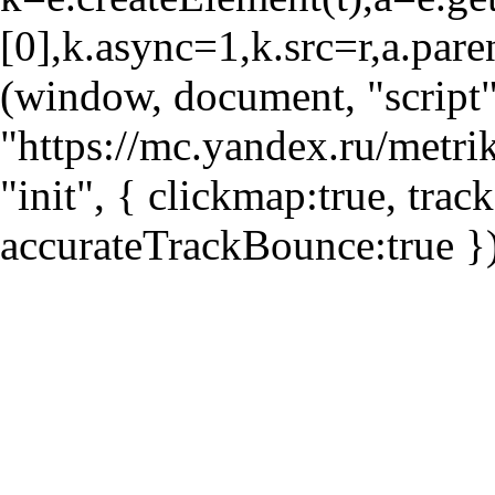
[0],k.async=1,k.src=r,a.pare
(window, document, "script"
"https://mc.yandex.ru/metri
"init", { clickmap:true, trac
accurateTrackBounce:true })