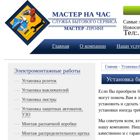
МАСТЕР НА ЧАС
Самые 
СЛУЖБА БЫТОВОГО СЕРВИСА
Новоси
МАСТЕР -
ПРОФИ
Тел:
Главная
О компании
Наши услу
Главная
»
Установка 
Электромонтажные работы
Установка б
Установка розеток
Установка выключателей
Если Вы приобрели б
могут помочь Вам в э
Установка люстры
установить и сделать
Установка защитных автоматов,
установки иногда тр
УЗО
Мы советуем всем, к
Монтаж распаечной коробки
нашу компанию. Ниша
Монтаж распределительного щитка
качественно и с гаран